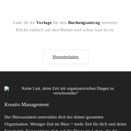
Lade dir dir
Vorlage
für den
Buchungsantrag
herunter.
Klicke einfach auf den Button und schon hast du es.
Herunterladen
Share:
Kreativ.Management
Der Büroassistent unterstützt dich bei deiner gesamten
Organisation. Weniger Zeit im Büro = mehr Zeit für dich und deine