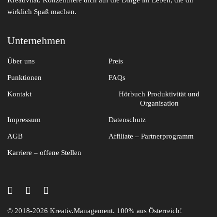
Kreativität. Konzentriere dich auf die Dinge im Leben, die dir
wirklich Spaß machen.
Leave a comment
Unternehmen
Über uns
Preis
Funktionen
FAQs
Kontakt
Hörbuch Produktivität und
Organisation
Impressum
Datenschutz
AGB
Affiliate – Partnerprogramm
Karriere – offene Stellen
Name, E-Mail-Adresse und Website in diesem Browser für
meinen nächsten Kommentar speichern.
© 2018-2026 Kreativ.Management. 100% aus Österreich!