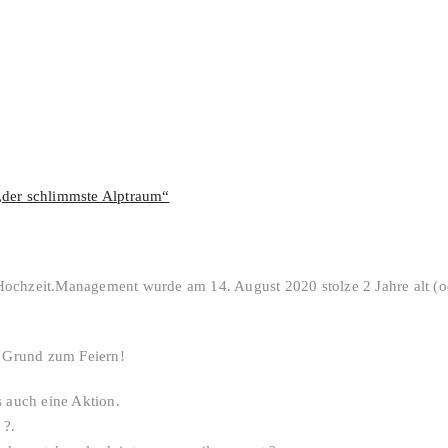
„der schlimmste Alptraum“
Hochzeit.Management wurde am 14. August 2020 stolze 2 Jahre alt (od
in Grund zum Feiern!
s auch eine Aktion.
n
?.