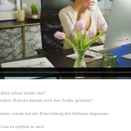
s denn schon wieder her?
undert. Hast du damals auch den Trailer gesehen?
ankam, wurde mit der Entwicklung der Software begonnen.
8
war es endlich so weit.